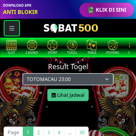
DOWNLOAD APK
KLIK DI SINI
ANTI BLOKIR
SLOT
CASINO
SPORT
TOGEL
TABLE
FISHING
COCK
Result Togel
Lihat Jadwal
Page
1
2
3
4
...
30