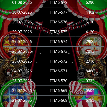
01-08-2026
TTM6-578
6290
30-07-2026
TTM6-577
4462
29-07-2026
TTM6-576
5110
29-07-2026
TTM6-575
4120
27-07-2026
TTM6-574
7906
26-07-2026
TTM6-573
7013
25-07-2026
TTM6-572
2916
24-07-2026
TTM6-571
8468
23-07-2026
TTM6-570
0732
22-07-2026
TTM6-569
0504
21-07-2026
TTM6-568
6785