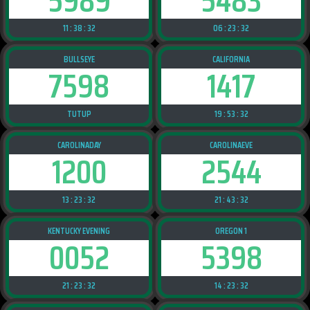
5989
5483
11 : 38 : 32
06 : 23 : 32
BULLSEYE
CALIFORNIA
7598
1417
TUTUP
19 : 53 : 32
CAROLINADAY
CAROLINAEVE
1200
2544
13 : 23 : 32
21 : 43 : 32
KENTUCKY EVENING
OREGON 1
0052
5398
21 : 23 : 32
14 : 23 : 32