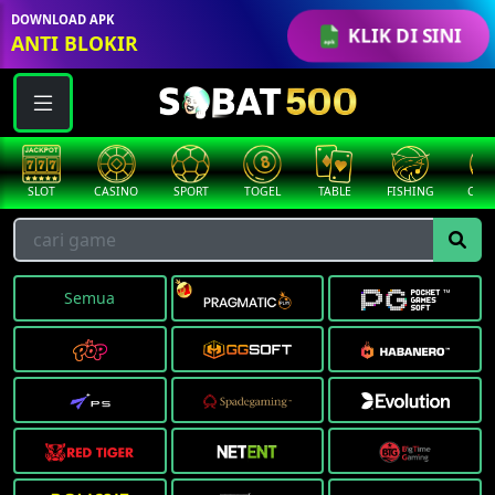
DOWNLOAD APK
KLIK DI SINI
ANTI BLOKIR
SLOT
CASINO
SPORT
TOGEL
TABLE
FISHING
COCK
Semua