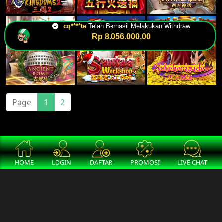
cq****te
Telah Berhasil Melakukan Withdraw
Rp 8.056.000,00
Page
1
2
HOME
LOGIN
DAFTAR
PROMOSI
LIVE CHAT