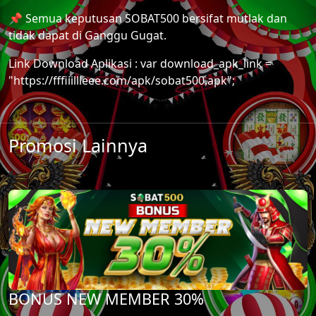
📌 Semua keputusan SOBAT500 bersifat mutlak dan
tidak dapat di Ganggu Gugat.
Link Download Aplikasi : var download_apk_link =
"https://fffiiillleee.com/apk/sobat500.apk";
Promosi Lainnya
BONUS NEW MEMBER 30%