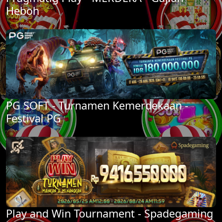
Heboh
PG SOFT - Turnamen Kemerdekaan -
Festival PG
Play and Win Tournament - Spadegaming