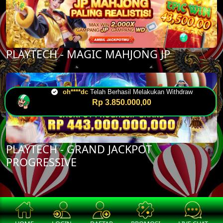
PLAYTECH - MAGIC MAHJONG JP
oh****dc
Telah Berhasil Melakukan Withdraw
Rp 3.850.000,00
PLAYTECH - GRAND JACKPOT
PROGRESSIVE