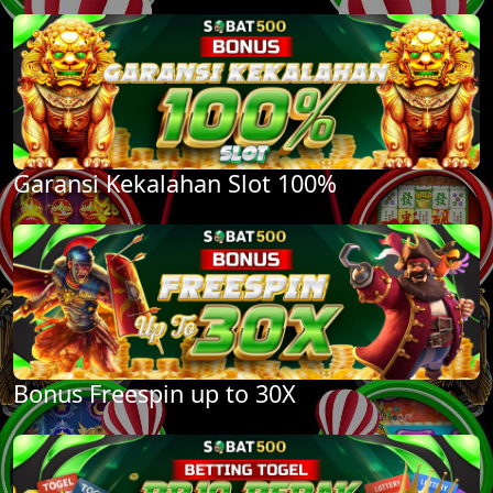
Garansi Kekalahan Slot 100%
Bonus Freespin up to 30X