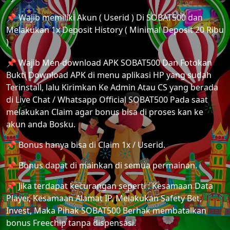
📌 Wajib memiliki Akun ( Userid ) Di SOBAT500 dan
Melakukan 1x Deposit History ( Minimal Deposit 20 Ribu
)
📌 Wajib Men-download APK SOBAT500 Dan Fotokan
Bukti Download APK di menu aplikasi HP yang sudah
Terinstall, lalu Kirimkan Ke Admin Atau CS yang berada
di Live Chat / Whatsapp Official SOBAT500 Pada saat
melakukan Claim agar bonus bisa di proses kan ke
akun anda Bosku.
📌 Bonus hanya bisa di Claim 1x / Userid.
📌 Bonus dapat di mainkan di semua permainan.
📌 Jika terdapat kecurangan seperti : Kesamaan Data
Player, Kesamaan Alamat IP, Melakukan Safety Bet,
Invest, Maka Pihak SOBAT500 Berhak membatalkan
bonus Freechip tanpa dispensasi.