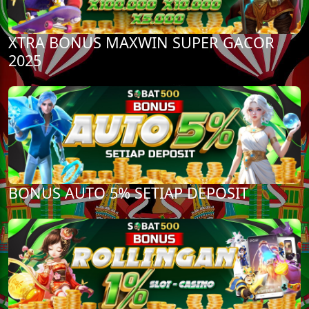
XTRA BONUS MAXWIN SUPER GACOR
2025
BONUS AUTO 5% SETIAP DEPOSIT