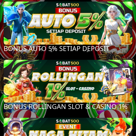
BONUS AUTO 5% SETIAP DEPOSIT
BONUS ROLLINGAN SLOT & CASINO 1%