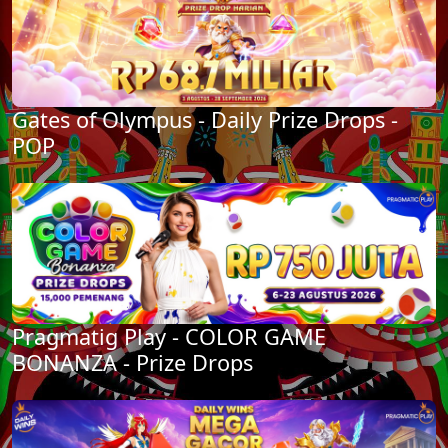
Gates of Olympus - Daily Prize Drops -
POP
Pragmatig Play - COLOR GAME
BONANZA - Prize Drops