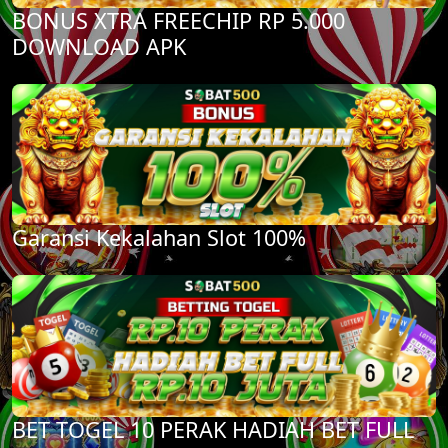
BONUS XTRA FREECHIP RP 5.000
DOWNLOAD APK
Garansi Kekalahan Slot 100%
BET TOGEL 10 PERAK HADIAH BET FULL