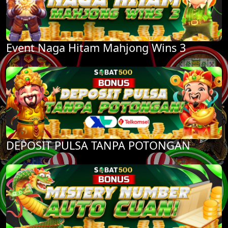
Event Naga Hitam Mahjong Wins 3
DEPOSIT PULSA TANPA POTONGAN