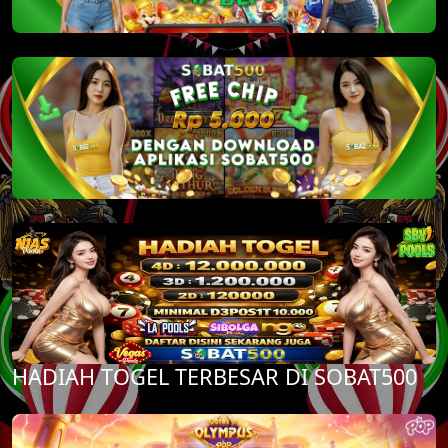
HADIAH TOGEL TERBESAR DI SOBAT500