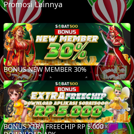
Promosi Lainnya
BONUS NEW MEMBER 30%
BONUS XTRA FREECHIP RP 5.000