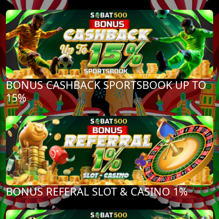
BONUS CASHBACK SPORTSBOOK UP TO
15%
BONUS REFERAL SLOT & CASINO 1%