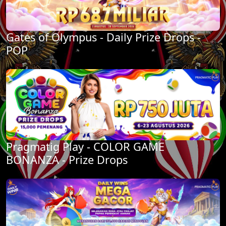
Gates of Olympus - Daily Prize Drops -
POP
Pragmatig Play - COLOR GAME
BONANZA - Prize Drops