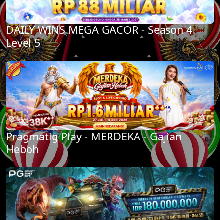
DAILY WINS MEGA GACOR - Season 4
Level 5
Pragmatig Play - MERDEKA - Gajian
Heboh