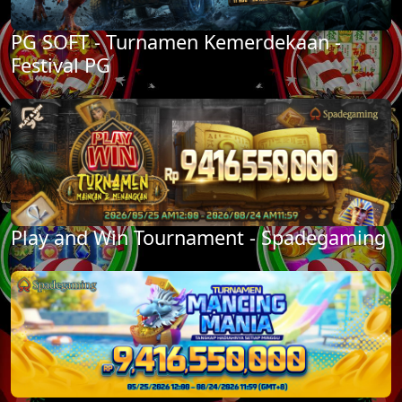
PG SOFT - Turnamen Kemerdekaan -
Festival PG
Play and Win Tournament - Spadegaming