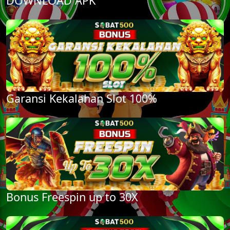
DOWNLOAD APK
Garansi Kekalahan Slot 100%
Bonus Freespin up to 30X